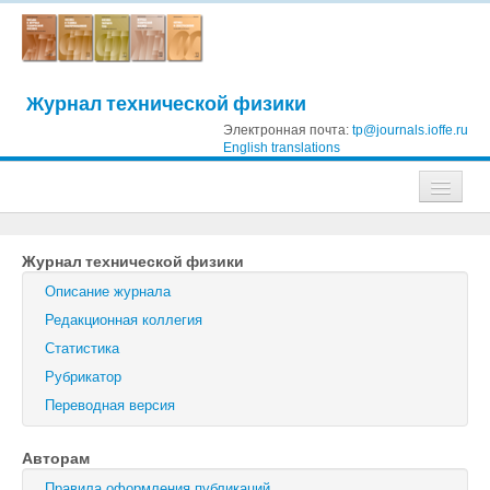
Журнал технической физики
Электронная почта:
tp@journals.ioffe.ru
English translations
Журналы
Журнал технической физики
Журнал технической физики
Описание журнала
Письма в Журнал технической физики
Редакционная коллегия
Статистика
Физика твердого тела
Рубрикатор
Физика и техника полупроводников
Переводная версия
Оптика и спектроскопия
Авторам
Поиск
Правила оформления публикаций