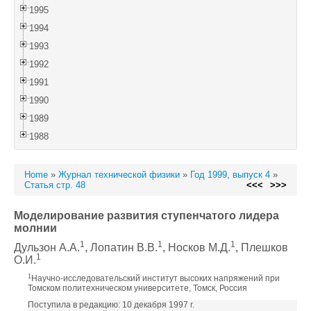
1995
1994
1993
1992
1991
1990
1989
1988
Home
»
Журнал технической физики
»
Год 1999, выпуск 4
»
Статья стр. 48
<<<
>>>
Моделирование развития ступенчатого лидера
молнии
1
1
1
Дульзон А.А.
, Лопатин В.В.
, Носков М.Д.
, Плешков
1
О.И.
1
Научно-исследовательский институт высоких напряжений при
Томском политехническом университете, Томск, Россия
Поступила в редакцию: 10 декабря 1997 г.