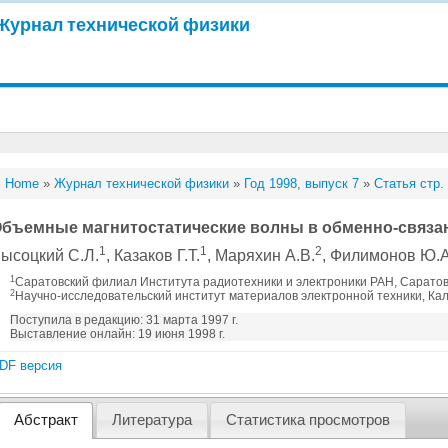
Журнал технической физики
Home
»
Журнал технической физики
»
Год 1998, выпуск 7
»
Статья стр.
бъемные магнитостатические волны в обменно-связ
1
1
2
ысоцкий С.Л.
, Казаков Г.Т.
, Маряхин А.В.
, Филимонов Ю.А
1
Саратовский филиал Института радиотехники и электроники РАН, Саратов
2
Научно-исследовательский институт материалов электронной техники, Кал
Поступила в редакцию: 31 марта 1997 г.
Выставление онлайн: 19 июня 1998 г.
DF версия
Абстракт
Литература
Статистика просмотров