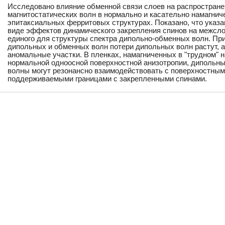
Исследовано влияние обменной связи слоев на распростран
магнитостатических волн в нормально и касательно намагни
эпитаксиальных ферритовых структурах. Показано, что указа
виде эффектов динамического закрепления спинов на межсло
единого для структуры спектра дипольно-обменных волн. При
дипольных и обменных волн потери дипольных волн растут, а
аномальные участки. В пленках, намагниченных в "трудном" 
нормальной одноосной поверхностной анизотропии, дипольн
волны могут резонансно взаимодействовать с поверхностны
поддерживаемыми границами с закрепленными спинами.