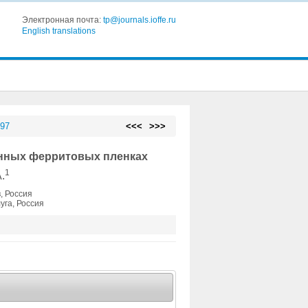
Электронная почта:
tp@journals.ioffe.ru
English translations
 97
<<<
>>>
анных ферритовых пленках
1
.
, Россия
уга, Россия