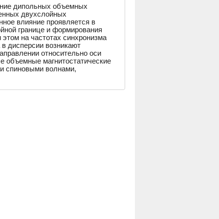
ение дипольных объемных
ченных двухслойных
нное влияние проявляется в
йной границе и формирования
 этом на частотах синхронизма
 в дисперсии возникают
направлении относительно оси
ые объемные магнитостатические
ми спиновыми волнами,