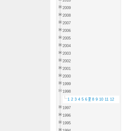
2010
2009
2008
2007
2006
2005
2004
2003
2002
2001
2000
1999
1998
1
2
3
4
5
6
7
8
9
10
11
12
1997
1996
1995
1994