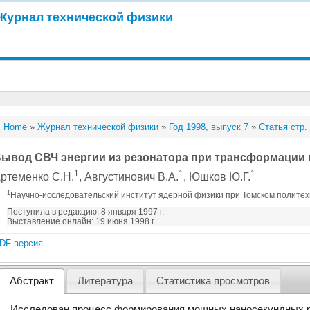
Журнал технической физики
Home
»
Журнал технической физики
»
Год 1998, выпуск 7
»
Статья стр.
ывод СВЧ энергии из резонатора при трансформации в
1
1
1
ртеменко С.Н.
, Августинович В.А.
, Юшков Ю.Г.
1
Научно-исследовательский институт ядерной физики при Томском политехн
Поступила в редакцию: 8 января 1997 г.
Выставление онлайн: 19 июня 1998 г.
DF версия
Абстракт
Литература
Статистика просмотров
Исследован процесс формирования мощных наносекундных 