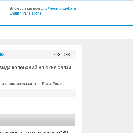
Электронная почта:
tp@journals.ioffe.ru
English translations
 92
<<<
>>>
ида колебаний на окне связи
ическом университете, Томск, Россия
радиоимпульсов при выводе СВЧ