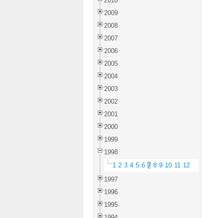
2010
2009
2008
2007
2006
2005
2004
2003
2002
2001
2000
1999
1998
1
2
3
4
5
6
7
8
9
10
11
12
1997
1996
1995
1994