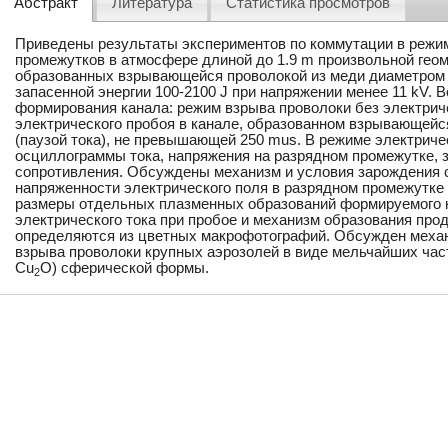
Абстракт
Литература
Статистика просмотров
Приведены результаты экспериментов по коммутации в режим
промежутков в атмосфере длиной до 1.9 m произвольной гео
образованных взрывающейся проволокой из меди диаметром 
запасенной энергии 100-2100 J при напряжении менее 11 kV.
формирования канала: режим взрыва проволоки без электрич
электрического пробоя в канале, образованном взрывающейс
(паузой тока), не превышающей 250 mus. В режиме электриче
осциллограммы тока, напряжения на разрядном промежутке, 
сопротивления. Обсуждены механизм и условия зарождения 
напряженности электрического поля в разрядном промежутке 
размеры отдельных плазменных образований формируемого к
электрического тока при пробое и механизм образования про
определяются из цветных макрофотографий. Обсужден механ
взрыва проволоки крупных аэрозолей в виде мельчайших час
Cu
O) сферической формы.
2