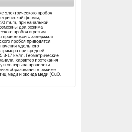
е электрического пробоя
метрической формы,
90 mum, при начальной
 Возможны два режима
еского пробоя и режим
я проволокой с задержкой
ского пробоя приводятся
значения удельного
стримера при средней
5.3-17 kV/m. Геометрические
анала, характер протекания
дуктов взрыва проволоки
изм образования в режиме
тиц меди и оксида меди (CuO,