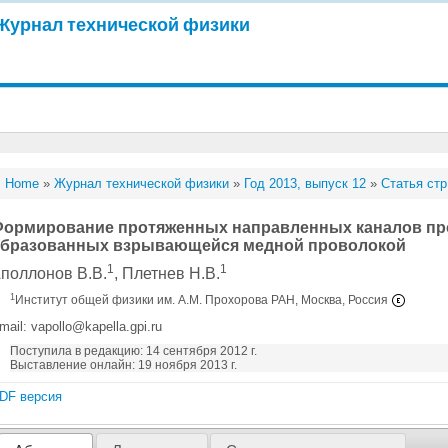
Журнал технической физики
Home
»
Журнал технической физики
»
Год 2013, выпуск 12
»
Статья стр
ормирование протяженных направленных каналов про
бразованных взрывающейся медной проволокой
1
1
поллонов В.В.
, Плетнев Н.В.
1
Институт общей физики им. А.М. Прохорова РАН, Москва, Россия
mail: vapollo@kapella.gpi.ru
Поступила в редакцию: 14 сентября 2012 г.
Выставление онлайн: 19 ноября 2013 г.
DF версия