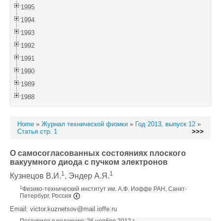
1995
1994
1993
1992
1991
1990
1989
1988
Home
»
Журнал технической физики
»
Год 2013, выпуск 12
»
Статья стр. 1
>>>
О самосогласованных состояниях плоского
вакуумного диода с пучком электронов
1
1
Кузнецов В.И.
, Эндер А.Я.
1
Физико-технический институт им. А.Ф. Иоффе РАН, Санкт-
Петербург, Россия
Email: victor.kuznetsov@mail.ioffe.ru