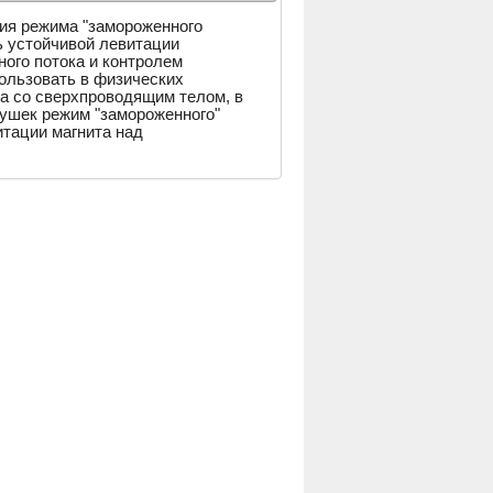
ия режима "замороженного
ь устойчивой левитации
ного потока и контролем
ользовать в физических
та со сверхпроводящим телом, в
ушек режим "замороженного"
итации магнита над