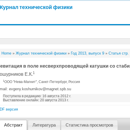
Журнал технической физики
Home
»
Журнал технической физики
»
Год 2013, выпуск 9
»
Статья стр.
евитация в поле несверхпроводящей катушки со стаби
1
ошурников Е.К.
1
ООО "Нева-Магнит", Санкт-Петербург, Россия
mail: evgeny.koshurnikov@magnet.spb.su
Поступила в редакцию: 16 августа 2012 г.
Выставление онлайн: 20 августа 2013 г.
DF версия
Абстракт
Литература
Статистика просмотров