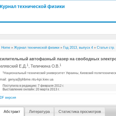
Журнал технической физики
Home
»
Журнал технической физики
»
Год 2013, выпуск 4
»
Статья стр.
силительный автофазный лазер на свободных электр
1
1
елявский Е.Д.
, Теличкина О.В.
1
Национальный технический университет Украины, Киевский политехническ
mail: genya@phbme.ntu-kpi.kiev.ua
Поступила в редакцию: 7 февраля 2012 г.
Выставление онлайн: 20 марта 2013 г.
DF версия
Абстракт
Литература
Статистика просмотров