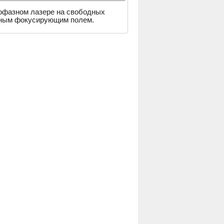
тофазном лазере на свободных
ечным фокусирующим полем.