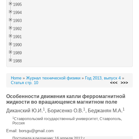
1995
1994
1993
1992
1991
1990
1989
1988
Home
»
Журнал технической физики
»
Год 2013, выпуск 4
»
Статья стр. 10
<<<
>>>
Особенности движения капли ферромагнитной
жидкости во вращающемся магнитном поле
1
1
1
Диканский Ю.И.
, Борисенко О.В.
, Беджанян М.А.
1
Ставропольский государственный университет, Ставрополь,
Россия
Email: borsgu@gmail.com
Поступила в редакцию: 16 апреля 2012 г.