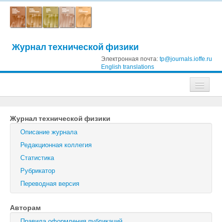
Журнал технической физики
Электронная почта:
tp@journals.ioffe.ru
English translations
Журналы
Журнал технической физики
Журнал технической физики
Описание журнала
Письма в Журнал технической физики
Редакционная коллегия
Статистика
Физика твердого тела
Рубрикатор
Физика и техника полупроводников
Переводная версия
Оптика и спектроскопия
Авторам
Поиск
Правила оформления публикаций