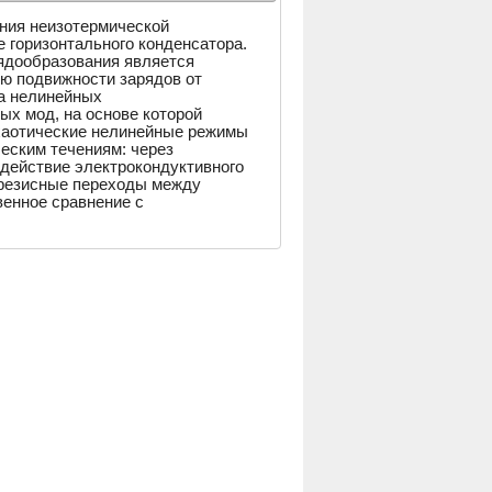
ния неизотермической
 горизонтального конденсатора.
ядообразования является
ю подвижности зарядов от
а нелинейных
х мод, на основе которой
хаотические нелинейные режимы
еским течениям: через
действие электрокондуктивного
терезисные переходы между
енное сравнение с