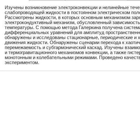
Изучены возникновение электроконвекции и нелинейные тече
слабопроводящей жидкости в постоянном электрическом поле
Рассмотрены жидкости, в которых основным механизмом зар
электрокондуктивный механизм, обусловленный зависимость
температуры. С помощью метода Галеркина получена систем
дифференциальных уравнений для амплитуд пространственны
обнаружены и исследованы стационарные, периодические и 
движения жидкости. Обнаружены сценарии перехода к хаотич
перемежаемость и субгармонический каскад. Изучены взаимо
и термогравитационного механизмов конвекции, а также гис
монотонным и колебательными режимами. Проведено качеств
экспериментом.