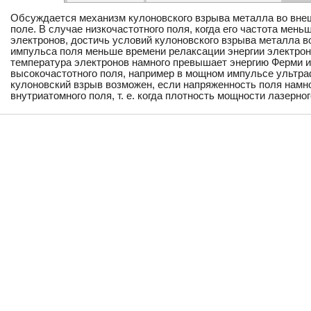
Обсуждается механизм кулоновского взрыва металла во вн
поле. В случае низкочастотного поля, когда его частота мен
электронов, достичь условий кулоновского взрыва металла в
импульса поля меньше времени релаксации энергии электроно
температура электронов намного превышает энергию Ферми и
высокочастотного поля, например в мощном импульсе ультра
кулоновский взрыв возможен, если напряженность поля намн
внутриатомного поля, т. е. когда плотность мощности лазерно