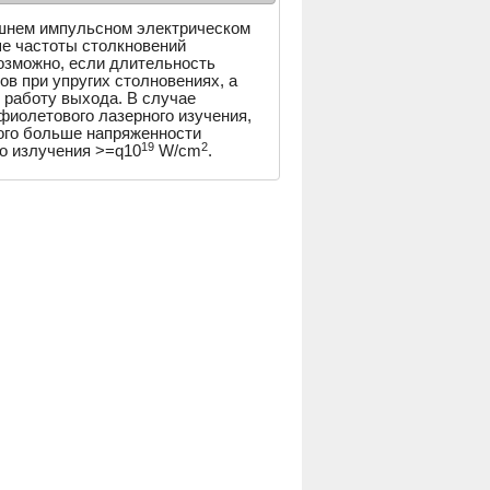
ешнем импульсном электрическом
ьше частоты столкновений
озможно, если длительность
в при упругих столновениях, а
 работу выхода. В случае
фиолетового лазерного изучения,
ого больше напряженности
19
2
го излучения >=q10
W/cm
.