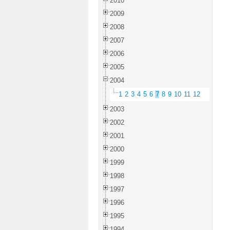
2010
2009
2008
2007
2006
2005
2004
1
2
3
4
5
6
7
8
9
10
11
12
2003
2002
2001
2000
1999
1998
1997
1996
1995
1994