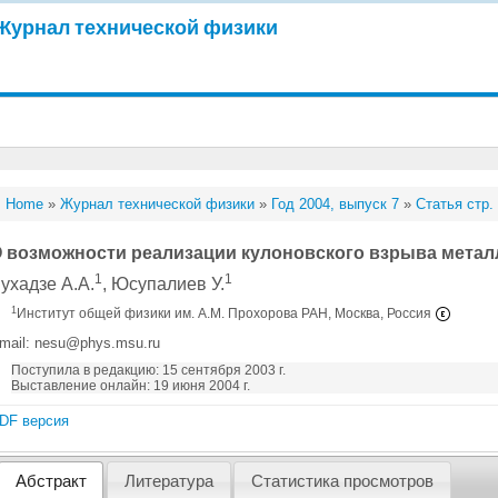
Журнал технической физики
Home
»
Журнал технической физики
»
Год 2004, выпуск 7
»
Статья стр.
 возможности реализации кулоновского взрыва метал
1
1
ухадзе А.А.
, Юсупалиев У.
1
Институт общей физики им. А.М. Прохорова РАН, Москва, Россия
mail: nesu@phys.msu.ru
Поступила в редакцию: 15 сентября 2003 г.
Выставление онлайн: 19 июня 2004 г.
DF версия
Абстракт
Литература
Статистика просмотров