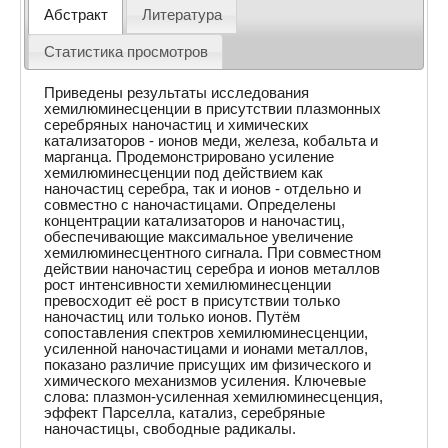
Абстракт
Литература
Статистика просмотров
Приведены результаты исследования
хемилюминесценции в присутствии плазмонных
серебряных наночастиц и химических
катализаторов - ионов меди, железа, кобальта и
марганца. Продемонстрировано усиление
хемилюминесценции под действием как
наночастиц серебра, так и ионов - отдельно и
совместно с наночастицами. Определены
концентрации катализаторов и наночастиц,
обеспечивающие максимальное увеличение
хемилюминесцентного сигнала. При совместном
действии наночастиц серебра и ионов металлов
рост интенсивности хемилюминесценции
превосходит её рост в присутствии только
наночастиц или только ионов. Путём
сопоставления спектров хемилюминесценции,
усиленной наночастицами и ионами металлов,
показано различие присущих им физического и
химического механизмов усиления. Ключевые
слова: плазмон-усиленная хемилюминесценция,
эффект Парселла, катализ, серебряные
наночастицы, свободные радикалы.