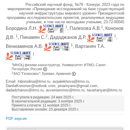
Российский научный фонд, №79 - Конкурс 2023 года по
мероприятию «Проведение исследований на базе существующей
научной инфраструктуры мирового уровня» Президентской
программы исследовательских проектов, реализуемых ведущими
учеными, в том числе молодыми учеными, 23-72-00045
1
1
Бородина Л.Н.
, Палехова А.В.
, Кононов
1
2
1
Д.В.
, Пинамян С.
, Дададжанов Д.Р.
,
1
Вениаминов А.В.
, Вартанян Т.А.
1
1
МНОЦ физики наноструктур, Университет ИТМО, Санкт-
Петербург, Россия
2
ЗАО "Геокосмос", Ереван, Армения
Email: lnborodina@itmo.ru, avpalekhova@itmo.ru,
DanilaKononov@outlook.com, pinamyans@gmail.com,
dadadzhanov@itmo.ru, avveniaminov@itmo.ru, tavartanyan@itmo.ru
Поступила в редакцию: 24 мая 2025 г.
В окончательной редакции: 3 ноября 2025 г.
Принята к печати: 11 ноября 2025 г.
Выставление онлайн: 23 декабря 2025 г.
PDF версия