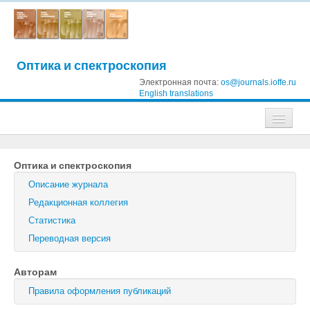
Оптика и спектроскопия
Электронная почта:
os@journals.ioffe.ru
English translations
Журналы
Оптика и спектроскопия
Журнал технической физики
Описание журнала
Письма в Журнал технической физики
Редакционная коллегия
Статистика
Физика твердого тела
Переводная версия
Физика и техника полупроводников
Авторам
Оптика и спектроскопия
Правила оформления публикаций
Поиск