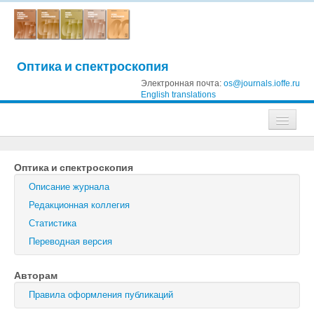
Оптика и спектроскопия
Электронная почта:
os@journals.ioffe.ru
English translations
Журналы
Оптика и спектроскопия
Журнал технической физики
Описание журнала
Письма в Журнал технической физики
Редакционная коллегия
Статистика
Физика твердого тела
Переводная версия
Физика и техника полупроводников
Авторам
Оптика и спектроскопия
Правила оформления публикаций
Поиск