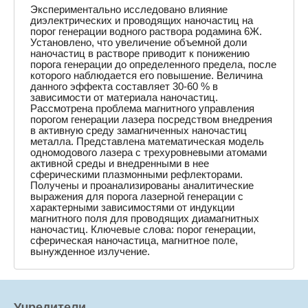
Экспериментально исследовано влияние
диэлектрических и проводящих наночастиц на
порог генерации водного раствора родамина 6Ж.
Установлено, что увеличение объемной доли
наночастиц в растворе приводит к понижению
порога генерации до определенного предела, после
которого наблюдается его повышение. Величина
данного эффекта составляет 30-60 % в
зависимости от материала наночастиц.
Рассмотрена проблема магнитного управления
порогом генерации лазера посредством внедрения
в активную среду замагниченных наночастиц
металла. Представлена математическая модель
одномодового лазера с трехуровневыми атомами
активной среды и внедренными в нее
сферическими плазмонными рефлекторами.
Получены и проанализированы аналитические
выражения для порога лазерной генерации с
характерными зависимостями от индукции
магнитного поля для проводящих диамагнитных
наночастиц. Ключевые слова: порог генерации,
сферическая наночастица, магнитное поле,
вынужденное излучение.
Учредители