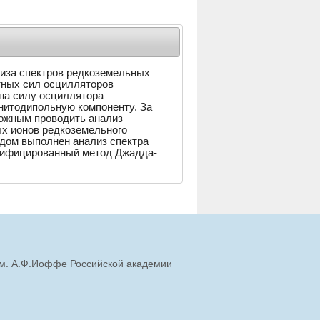
иза спектров редкоземельных
тных сил осцилляторов
на силу осциллятора
нитодипольную компоненту. За
можным проводить анализ
х ионов редкоземельного
дом выполнен анализ спектра
дифицированный метод Джадда-
им. А.Ф.Иоффе Российской академии