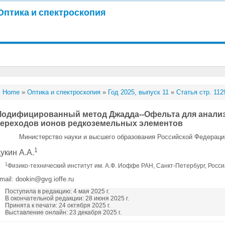
Оптика и спектроскопия
Home
»
Оптика и спектроскопия
»
Год 2025, выпуск 11
»
Статья стр. 112
одифицированный метод Джадда--Офельта для анализ
ереходов ионов редкоземельных элементов
Министерство науки и высшего образования Российской Федераци
1
укин А.А.
1
Физико-технический институт им. А.Ф. Иоффе РАН, Санкт-Петербург, Росс
mail: dookin@gvg.ioffe.ru
Поступила в редакцию: 4 мая 2025 г.
В окончательной редакции: 28 июня 2025 г.
Принята к печати: 24 октября 2025 г.
Выставление онлайн: 23 декабря 2025 г.