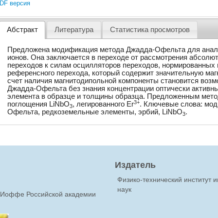
DF версия
Абстракт
Литература
Статистика просмотров
Предложена модификация метода Джадда-Офельта для анал
ионов. Она заключается в переходе от рассмотрения абсолю
переходов к силам осцилляторов переходов, нормированных 
референсного перехода, который содержит значительную маг
счет наличия магнитодипольной компоненты становится воз
Джадда-Офельта без знания концентрации оптически активны
элемента в образце и толщины образца. Предложенным мето
3+
поглощения LiNbO
, легированного Er
. Ключевые слова: мо
3
Офельта, редкоземельные элементы, эрбий, LiNbO
.
3
Издатель
Физико-технический институт 
наук
Ф.Иоффе Российской академии