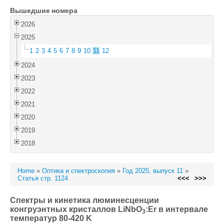
Вышедшие номера
Войти
2026
2025
1
2
3
4
5
6
7
8
9
10
11
12
2024
2023
2022
2021
2020
2019
2018
Home
»
Оптика и спектроскопия
»
Год 2025, выпуск 11
»
Статья стр. 1124
<<<
>>>
Спектры и кинетика люминесценции
конгруэнтных кристаллов LiNbO
:Er в интервале
3
температур 80-420 K