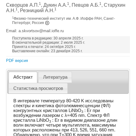
1
1
1
Скворцов А.П.
, Дукин A.А.
, Певцов А.Б.
, Старухин
1
1
А.Н.
, Резницкий А.Н.
1
Физико-технический институт им. А.Ф. Иоффе РАН, Санкт-
Петербург, Россия
Email: a.skvortsov@mail.ioffe.ru
Поступила в редакцию: 30 апреля 2025 г.
В окончательной редакции: 2 июля 2025 г.
Принята к печати: 24 октября 2025 г.
Выставление онлайн: 23 декабря 2025 г.
PDF версия
Абстракт
Литература
Статистика просмотров
В интервале температур 80-420 K исследованы
спектры и кинетика фотолюминесценции (ФЛ)
конгруэнтных кристаллов LiNbO
: Er при
3
возбуждении лазером с λ=405 nm. Спектр ФЛ
кристалла LiNbO
: Er в видимом диапазоне длин
3
волн включает четыре мультиплета, максимумы
которых расположены при 413, 526, 551, 660 nm.
Обнаружено, что при T=300 K время затухания