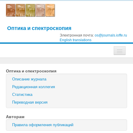
Оптика и спектроскопия
Электронная почта:
os@journals.ioffe.ru
English translations
Журналы
Оптика и спектроскопия
Журнал технической физики
Описание журнала
Письма в Журнал технической физики
Редакционная коллегия
Статистика
Физика твердого тела
Переводная версия
Физика и техника полупроводников
Авторам
Оптика и спектроскопия
Правила оформления публикаций
Поиск