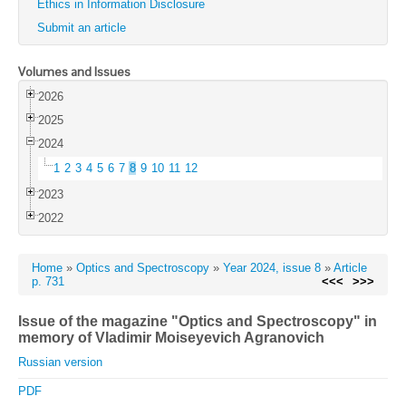
Ethics in Information Disclosure
Submit an article
Volumes and Issues
2026
2025
2024
1
2
3
4
5
6
7
8
9
10
11
12
2023
2022
Home
»
Optics and Spectroscopy
»
Year 2024, issue 8
»
Article
p. 731
<<<
>>>
Issue of the magazine "Optics and Spectroscopy" in
memory of Vladimir Moiseyevich Agranovich
Russian version
PDF