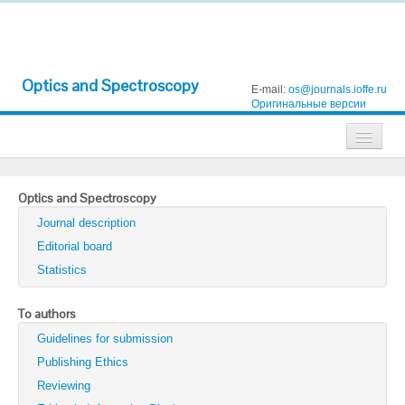
Optics and Spectroscopy
E-mail:
os@journals.ioffe.ru
Оригинальные версии
Journals
Optics and Spectroscopy
Technical Physics
Journal description
Technical Physics Letters
Editorial board
Statistics
Physics of the Solid State
Semiconductors
To authors
Guidelines for submission
Optics and Spectroscopy
Publishing Ethics
Search
Reviewing