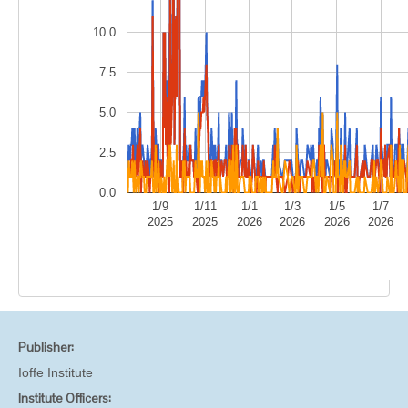
10.0
7.5
5.0
2.5
0.0
1/9
1/11
1/1
1/3
1/5
1/7
2025
2025
2026
2026
2026
2026
Publisher:
Ioffe Institute
Institute Officers: