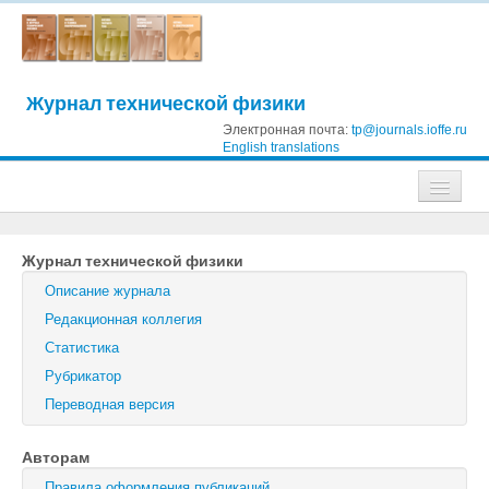
Журнал технической физики
Электронная почта:
tp@journals.ioffe.ru
English translations
Журналы
Журнал технической физики
Журнал технической физики
Описание журнала
Письма в Журнал технической физики
Редакционная коллегия
Статистика
Физика твердого тела
Рубрикатор
Физика и техника полупроводников
Переводная версия
Оптика и спектроскопия
Авторам
Поиск
Правила оформления публикаций