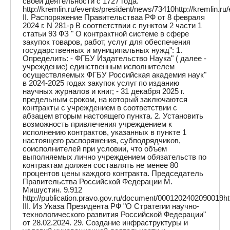
своей деятельности с 1727 года.
http://kremlin.ru/events/president/news/73410http://kremlin.r
II. Распоряжение Правительстваа РФ от 8 февраля
2024 г. N 281-р В соответствии с пунктом 2 части 1
статьи 93 ФЗ " О контрактной системе в сфере
закупок товаров, работ, услуг для обеспечения
государственных и муниципальных нужд": 1.
Определить: - ФГБУ Издательство Наука" ( далее -
учреждение) единственным исполнителем
осуществляемых ФГБУ Российская академия наук"
в 2024-2025 годах закупок услуг по изданию
научных журналов и книг; - 31 декабря 2025 г.
предельным сроком, на который заключаются
контракты с учреждением в соответствии с
абзацем вторым настоящего пункта. 2. Установить
возможность привлечения учреждением к
исполнению контрактов, указанных в пункте 1
настоящего распоряжения, субподрядчиков,
соисполнителей при условии, что объем
выполняемых лично учреждением обязательств по
контрактам должен составлять не менее 80
процентов цены каждого контракта. Председатель
Правительства Российской Федерации М.
Мишустин. 9.912
http://publication.pravo.gov.ru/document/0001202402090019h
III. Из Указа Президента РФ "О Стратегии научно-
технологического развития Российской Федерации"
от 28.02.2024. 29. Создание инфраструктуры и