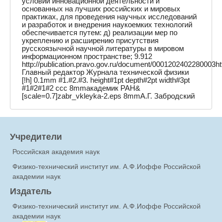
условий инновационной деятельности и
основанных на лучших российских и мировых
практиках, для проведения научных исследований
и разработок и внедрения наукоемких технологий
обеспечивается путем: д) реализации мер по
укреплению и расширению присутствия
русскоязычной научной литературы в мировом
информационном пространстве; 9.912
http://publication.pravo.gov.ru/document/0001202402280003h
Главный редактор Журнала технической физики
[!h] 0.1mm #1.#2.#3. height#1pt depth#2pt width#3pt
#1#2#1#2 ccc 8mmакадемик РАН&
[scale=0.7]zabr_vkleyka-2.eps 8mmА.Г. Забродский
Учредители
Российская академия наук
Физико-технический институт им. А.Ф.Иоффе Российской
академии наук
Издатель
Физико-технический институт им. А.Ф.Иоффе Российской
академии наук