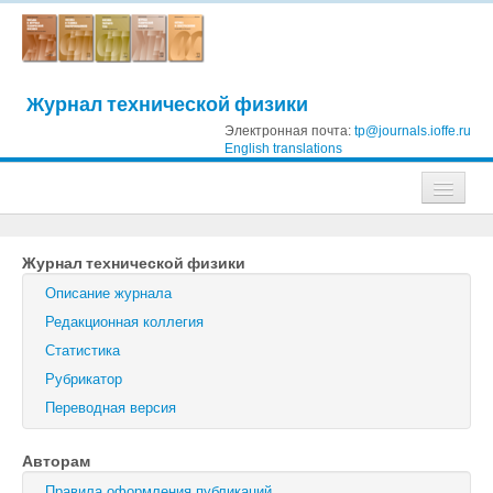
Журнал технической физики
Электронная почта:
tp@journals.ioffe.ru
English translations
Журналы
Журнал технической физики
Журнал технической физики
Описание журнала
Письма в Журнал технической физики
Редакционная коллегия
Статистика
Физика твердого тела
Рубрикатор
Физика и техника полупроводников
Переводная версия
Оптика и спектроскопия
Авторам
Поиск
Правила оформления публикаций