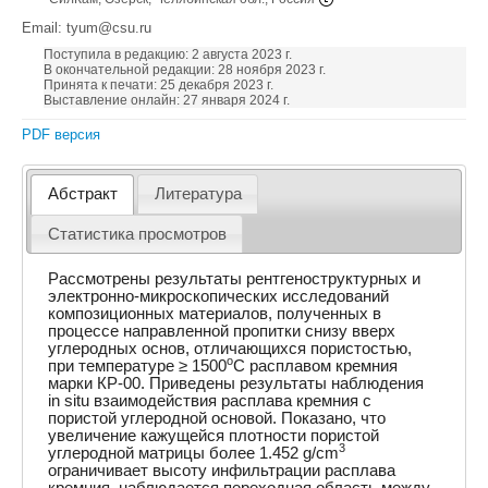
Email: tyum@csu.ru
Поступила в редакцию: 2 августа 2023 г.
В окончательной редакции: 28 ноября 2023 г.
Принята к печати: 25 декабря 2023 г.
Выставление онлайн: 27 января 2024 г.
PDF версия
Абстракт
Литература
Статистика просмотров
Рассмотрены результаты рентгеноструктурных и
электронно-микроскопических исследований
композиционных материалов, полученных в
процессе направленной пропитки снизу вверх
углеродных основ, отличающихся пористостью,
o
при температуре ≥ 1500
С расплавом кремния
марки КР-00. Приведены результаты наблюдения
in situ взаимодействия расплава кремния с
пористой углеродной основой. Показано, что
увеличение кажущейся плотности пористой
3
углеродной матрицы более 1.452 g/cm
ограничивает высоту инфильтрации расплава
кремния, наблюдается переходная область между