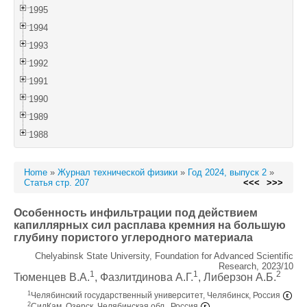
1995
1994
1993
1992
1991
1990
1989
1988
Home
»
Журнал технической физики
»
Год 2024, выпуск 2
»
Статья стр. 207
<<<
>>>
Особенность инфильтрации под действием
капиллярных сил расплава кремния на большую
глубину пористого углеродного материала
Chelyabinsk State University, Foundation for Advanced Scientific
Research, 2023/10
1
1
2
Тюменцев В.А.
, Фазлитдинова А.Г.
, Либерзон А.Б.
1
Челябинский государственный университет, Челябинск, Россия
2
СилКам, Озерск, Челябинская обл., Россия