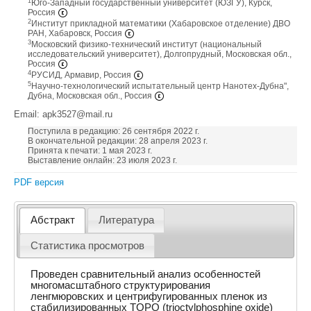
1
Юго-Западный государственный университет (ЮЗГУ), Курск,
Россия
2
Институт прикладной математики (Хабаровское отделение) ДВО
РАН, Хабаровск, Россия
3
Московский физико-технический институт (национальный
исследовательский университет), Долгопрудный, Московская обл.,
Россия
4
РУСИД, Армавир, Россия
5
Научно-технологический испытательный центр Нанотех-Дубна",
Дубна, Московская обл., Россия
Email: apk3527@mail.ru
Поступила в редакцию: 26 сентября 2022 г.
В окончательной редакции: 28 апреля 2023 г.
Принята к печати: 1 мая 2023 г.
Выставление онлайн: 23 июля 2023 г.
PDF версия
Абстракт
Литература
Статистика просмотров
Проведен сравнительный анализ особенностей
многомасштабного структурирования
ленгмюровских и центрифугированных пленок из
стабилизированных TOPO (trioctylphosphine oxide)