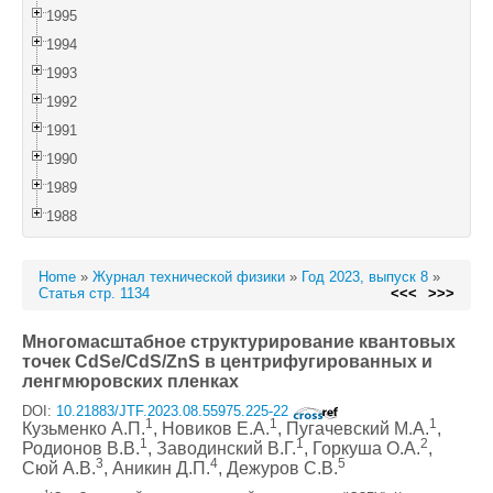
1995
1994
1993
1992
1991
1990
1989
1988
Home
»
Журнал технической физики
»
Год 2023, выпуск 8
»
Статья стр. 1134
<<<
>>>
Многомасштабное структурирование квантовых
точек CdSe/CdS/ZnS в центрифугированных и
ленгмюровских пленках
DOI:
10.21883/JTF.2023.08.55975.225-22
1
1
1
Кузьменко А.П.
, Новиков Е.А.
, Пугачевский М.А.
,
1
1
2
Родионов В.В.
, Заводинский В.Г.
, Горкуша О.А.
,
3
4
5
Сюй А.В.
, Аникин Д.П.
, Дежуров С.В.