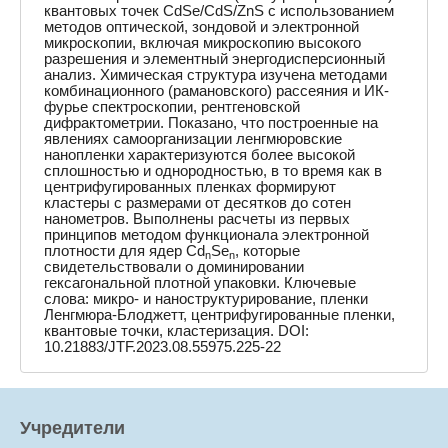
квантовых точек CdSe/CdS/ZnS с использованием
методов оптической, зондовой и электронной
микроскопии, включая микроскопию высокого
разрешения и элементный энергодисперсионный
анализ. Химическая структура изучена методами
комбинационного (рамановского) рассеяния и ИК-
фурье спектроскопии, рентгеновской
дифрактометрии. Показано, что построенные на
явлениях самоорганизации ленгмюровские
нанопленки характеризуются более высокой
сплошностью и однородностью, в то время как в
центрифугированных пленках формируют
кластеры с размерами от десятков до сотен
нанометров. Выполнены расчеты из первых
принципов методом функционала электронной
плотности для ядер Cd
Se
, которые
n
n
свидетельствовали о доминировании
гексагональной плотной упаковки. Ключевые
слова: микро- и наноструктурирование, пленки
Ленгмюра-Блоджетт, центрифугированные пленки,
квантовые точки, кластеризация. DOI:
10.21883/JTF.2023.08.55975.225-22
Учредители