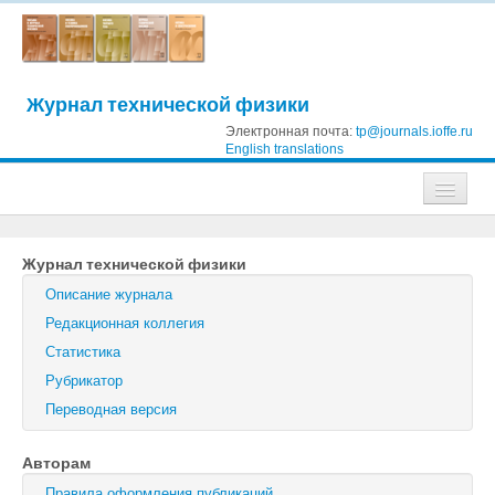
Журнал технической физики
Электронная почта:
tp@journals.ioffe.ru
English translations
Журналы
Журнал технической физики
Журнал технической физики
Описание журнала
Письма в Журнал технической физики
Редакционная коллегия
Статистика
Физика твердого тела
Рубрикатор
Физика и техника полупроводников
Переводная версия
Оптика и спектроскопия
Авторам
Поиск
Правила оформления публикаций