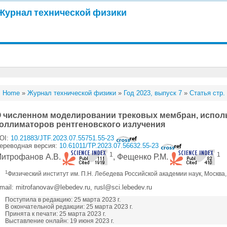
Журнал технической физики
Home
»
Журнал технической физики
»
Год 2023, выпуск 7
»
Статья стр.
 численном моделировании трековых мембран, испол
оллиматоров рентгеновского излучения
OI:
10.21883/JTF.2023.07.55751.55-23
ереводная версия:
10.61011/TP.2023.07.56632.55-23
1
1
итрофанов А.В.
, Фещенко Р.М.
1
Физический институт им. П.Н. Лебедева Российской академии наук, Москва
mail: mitrofanovav@lebedev.ru, rusl@sci.lebedev.ru
Поступила в редакцию: 25 марта 2023 г.
В окончательной редакции: 25 марта 2023 г.
Принята к печати: 25 марта 2023 г.
Выставление онлайн: 19 июня 2023 г.