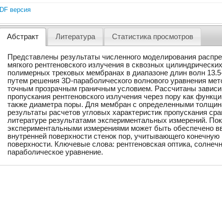
DF версия
Абстракт
Литература
Статистика просмотров
Представлены результаты численного моделирования распр
мягкого рентгеновского излучения в сквозных цилиндрически
полимерных трековых мембранах в диапазоне длин волн 13.5
путем решения 3D-параболического волнового уравнения мет
точным прозрачным граничным условием. Рассчитаны завис
пропускания рентгеновского излучения через пору как функци
также диаметра поры. Для мембран с определенными толщин
результаты расчетов угловых характеристик пропускания ср
литературе результатами экспериментальных измерений. Пока
экспериментальными измерениями может быть обеспечено вв
внутренней поверхности стенок пор, учитывающего конечную
поверхности. Ключевые слова: рентгеновская оптика, солнеч
параболическое уравнение.