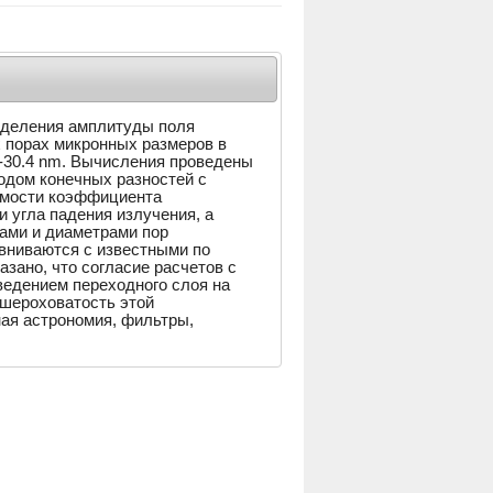
еделения амплитуды поля
х порах микронных размеров в
-30.4 nm. Вычисления проведены
одом конечных разностей с
имости коэффициента
и угла падения излучения, а
ами и диаметрами пор
авниваются с известными по
зано, что согласие расчетов с
едением переходного слоя на
 шероховатость этой
ная астрономия, фильтры,