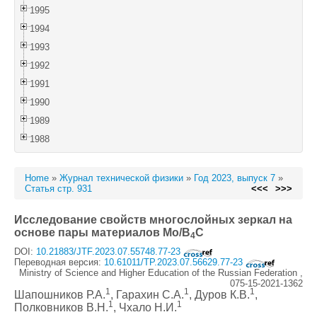
1995
1994
1993
1992
1991
1990
1989
1988
Home
»
Журнал технической физики
»
Год 2023, выпуск 7
»
Статья стр. 931
<<<
>>>
Исследование свойств многослойных зеркал на
основе пары материалов Mo/B
C
4
DOI:
10.21883/JTF.2023.07.55748.77-23
Переводная версия:
10.61011/TP.2023.07.56629.77-23
Ministry of Science and Higher Education of the Russian Federation ,
075-15-2021-1362
1
1
1
Шапошников Р.А.
, Гарахин С.А.
, Дуров К.В.
,
1
1
Полковников В.Н.
, Чхало Н.И.