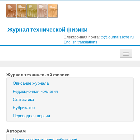
Журнал технической физики
Электронная почта:
tp@journals.ioffe.ru
English translations
Журналы
Журнал технической физики
Журнал технической физики
Описание журнала
Письма в Журнал технической физики
Редакционная коллегия
Статистика
Физика твердого тела
Рубрикатор
Физика и техника полупроводников
Переводная версия
Оптика и спектроскопия
Авторам
Поиск
Правила оформления публикаций