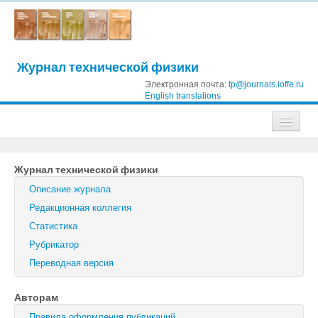
Журнал технической физики
Электронная почта:
tp@journals.ioffe.ru
English translations
Журналы
Журнал технической физики
Журнал технической физики
Описание журнала
Письма в Журнал технической физики
Редакционная коллегия
Статистика
Физика твердого тела
Рубрикатор
Физика и техника полупроводников
Переводная версия
Оптика и спектроскопия
Авторам
Поиск
Правила оформления публикаций