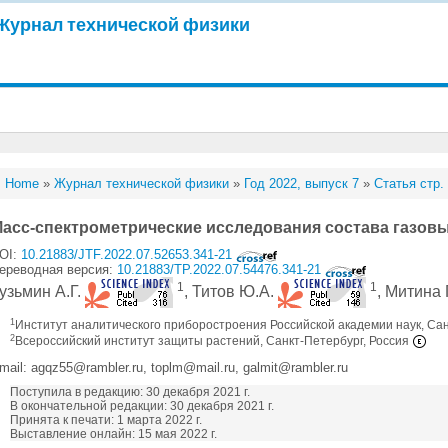
Журнал технической физики
Home
»
Журнал технической физики
»
Год 2022, выпуск 7
»
Статья стр.
асс-спектрометрические исследования состава газов
OI:
10.21883/JTF.2022.07.52653.341-21
ереводная версия:
10.21883/TP.2022.07.54476.341-21
1
1
узьмин А.Г.
, Титов Ю.А.
, Митина 
1
Институт аналитического приборостроения Российской академии наук, Сан
2
Всероссийский институт защиты растений, Санкт-Петербург, Россия
mail: agqz55@rambler.ru, toplm@mail.ru, galmit@rambler.ru
Поступила в редакцию: 30 декабря 2021 г.
В окончательной редакции: 30 декабря 2021 г.
Принята к печати: 1 марта 2022 г.
Выставление онлайн: 15 мая 2022 г.