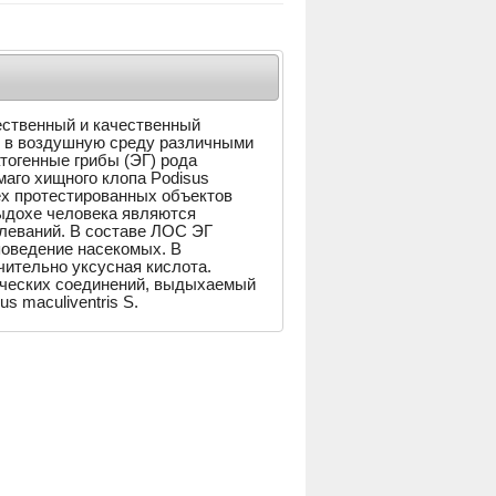
ественный и качественный
х в воздушную среду различными
тогенные грибы (ЭГ) рода
имаго хищного клопа Podisus
ех протестированных объектов
выдохе человека являются
леваний. В составе ЛОС ЭГ
поведение насекомых. В
чительно уксусная кислота.
ических соединений, выдыхаемый
s maculiventris S.