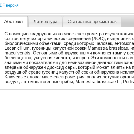
DF версия
Абстракт
Литература
Статистика просмотров
С помощью квадрупольного масс-спектрометра изучен колич
состав летучих органических соединений (ЛОС), выделяемы
биологическими объектами, среди которых человек, энтомопа
Lecanicillium, гусеницы капустной совки Mamestra brassicae, 
maculiventris. Основными обнаруженными компонентами у вс
были ацетон, уксусная кислота, изопрен. Эти компоненты в 
значимыми показателями для неинвазивной диагностики забо
впервые обнаружен диоксид серы, который может влиять на 
воздушной среде гусениц капустной совки обнаружена исклю
Ключевые слова: масс-спектрометрия, анализ летучих орган
воздух, энтомопатогенные грибы, Mamestra brassicae L., Podisu