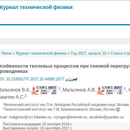
Журнал технической физики
Home
»
Журнал технической физики
»
Год 2017, выпуск 10
»
Статья стр
собенности тепловых процессов при токовой перегру
роводниках
OI:
10.21883/JTF.2017.10.44995.2077
1
1
альгинов В.А.
, Мальгинов А.В.
,
2
акитин А.С.
1
Физический институт им. П.Н. Лебедева Российской академии наук, Москва
2
Энергетический институт им. Г.М. Кржижановского, Москва, Россия
mail: malginov@sci.lebedev.ru, cryogen@eninner.ru, asrakitin@yandex.ru
Поступила в редакцию: 25 октября 2016 г.
Выставление онлайн: 19 сентября 2017 г.