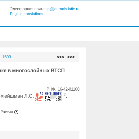
Электронная почта:
tp@journals.ioffe.ru
English translations
. 1509
<<<
>>>
зке в многослойных ВТСП
РНФ, 16-42-01100
2
 Флейшман Л.С.
,
, Россия