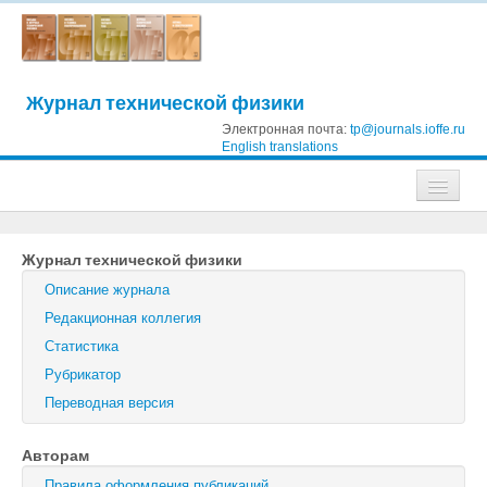
Журнал технической физики
Электронная почта:
tp@journals.ioffe.ru
English translations
Журналы
Журнал технической физики
Журнал технической физики
Описание журнала
Письма в Журнал технической физики
Редакционная коллегия
Статистика
Физика твердого тела
Рубрикатор
Физика и техника полупроводников
Переводная версия
Оптика и спектроскопия
Авторам
Поиск
Правила оформления публикаций