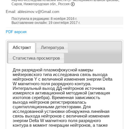
научно-исследовательский институт экспериментальной физики,
Саров, Нижегородская обл., Россия
Email: ablesimov.v@Gmail.com
Поступила в редакцию: 8 ноября 2016 г.
Выставление онлайн: 19 сентября 2017 г.
PDF версия
Абстракт
Литература
Статистика просмотров
Для разрядной плазмофокусной камеры
мейзеровского типа исследована связь выхода
нейтронов Y с величиной изменения энергии Delta
W магнитного поля разрядного контура.
Интегральный выход ДД-нейтронов источника
измерялся активационной методикой (активация
изотопов серебра). Временная зависимость
выхода нейтронов регистрировалась
сцинтилляционными детекторами. Для
исследованной установки обнаружена линейная
связь выхода нейтронов с величиной изменения
энергии Delta W магнитного поля разрядного
контура в момент генерации нейтронов, а также