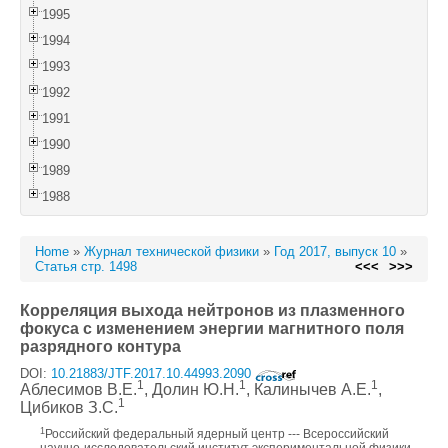
1995
1994
1993
1992
1991
1990
1989
1988
Home
»
Журнал технической физики
»
Год 2017, выпуск 10
»
Статья стр. 1498
<<<
>>>
Корреляция выхода нейтронов из плазменного
фокуса с изменением энергии магнитного поля
разрядного контура
DOI:
10.21883/JTF.2017.10.44993.2090
1
1
1
Аблесимов В.Е.
, Долин Ю.Н.
, Калинычев А.Е.
,
1
Цибиков З.С.
1
Российский федеральный ядерный центр --- Всероссийский