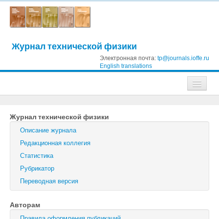
Журнал технической физики
Электронная почта:
tp@journals.ioffe.ru
English translations
Журналы
Журнал технической физики
Журнал технической физики
Описание журнала
Письма в Журнал технической физики
Редакционная коллегия
Статистика
Физика твердого тела
Рубрикатор
Физика и техника полупроводников
Переводная версия
Оптика и спектроскопия
Авторам
Поиск
Правила оформления публикаций