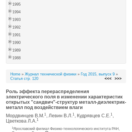
1995
1994
1993
1992
1991
1990
1989
1988
Home
»
Журнал технической физики
»
Год 2015, выпуск 9
»
Статья стр. 120
<<<
>>>
Роль эффекта перераспределения
электрического поля в изменении характеристик
открытых "сандвич"-структур металл-диэлектрик-
металл под воздействием влаги
1
1
1
Мордвинцев В.М.
, Левин В.Л.
, Кудрявцев С.Е.
,
1
Цветкова Л.А.
1
Ярославский филиал Физико-технологического института РАН,