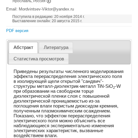
Ярославль, Россия
Email: Mordvintsev-Viktor@yandex.ru
Поступила в редакцию: 20 ноября 2014 г.
Выставление онлайн: 20 августа 2015 г.
PDF версия
Абстракт
Литература
Статистика просмотров
Приведены результаты численного моделирования
эффекта перераспределения электрического поля
в изолирующей щели открытой "сандвич"-
структуры металл-диэлектрик-металл TiN-SiO
-W
2
при образовании на свободном торце
диэлектрической пленки слоя с повышенной
диэлектрической проницаемостью из-за
поглощения влаги пористым диоксидом кремния,
полученным плазмохимическим осаждением.
Показано, что эффектом перераспределения
электрического поля можно объяснить все
наблюдающиеся экспериментально изменения
электрических характеристик, вызванные
воздействием влаги.