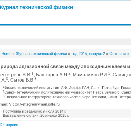
Журнал технической физики
Home
»
Журнал технической физики
»
Год 2015, выпуск 2
»
Статья стр.
рирода адгезионной связи между эпоксидным клеем и
1
2
1
еттегрень В.И.
, Башкарев А.Я.
, Мамалимов Р.И.
, Савицки
3
3
.А.
, Сытов В.В.
1
Физико-технический институт им. А.Ф. Иоффе РАН, Санкт-Петербург, Росс
2
Санкт-Петербургский политехнический университет Петра Великого, Санк
3
Специальное кострукторско-технологическое бюро Технолог, Санкт Петерб
mail: Victor.Vettegren@mail.ioffe.ru
Поступила в редакцию: 9 июля 2014 г.
Выставление онлайн: 20 января 2015 г.
DF версия