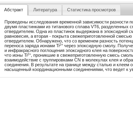
Абстракт
Литература
Статистика просмотров
Проведены исследования временной зависимости разности п
двумя пластинками из титанового сплава VT6, разделенных 
отвердителем. Одна из пластинок выдержана в эпоксидной с
равновесия, а вторая - покрыта свежеприготовленной смесью
отвердителем. Обнаружено, что со временем разность потен
2+
переноса заряда ионами Ti
через эпоксидную смолу. Получ
и инфракрасного поглощения эпоксидного клея на поверхности
2+
что ионы Ti
, проникшие в свежеприготовленную смесь смолы
взаимодействие с группировками CN в молекулах клея и обр
соединения. В результате на границе между сталью и клеем 
насыщенный координационными соединениями, что ведет к у