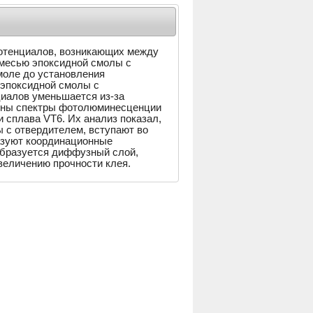
отенциалов, возникающих между
смесью эпоксидной смолы с
моле до установления
 эпоксидной смолы с
циалов уменьшается из-за
ены спектры фотолюминесценции
 сплава VT6. Их анализ показал,
 с отвердителем, вступают во
азуют координационные
образуется диффузный слой,
величению прочности клея.