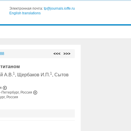
Электронная почта:
tp@journals.ioffe.ru
English translations
 88
<<<
>>>
 титаном
1
1
й А.В.
, Щербаков И.П.
, Сытов
ия
т-Петербург, Россия
ург, Россия