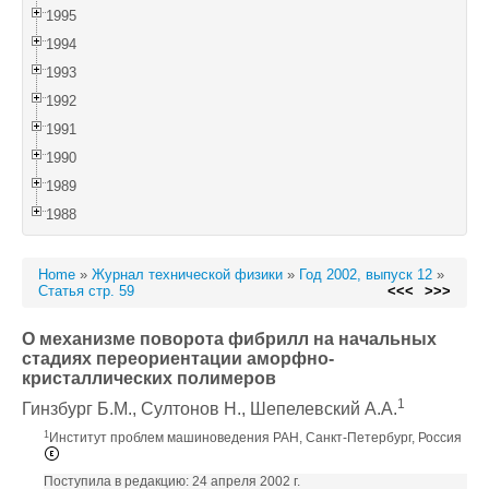
1995
1994
1993
1992
1991
1990
1989
1988
Home
»
Журнал технической физики
»
Год 2002, выпуск 12
»
Статья стр. 59
<<<
>>>
О механизме поворота фибрилл на начальных
стадиях переориентации аморфно-
кристаллических полимеров
1
Гинзбург Б.М.
, Султонов Н.
, Шепелевский А.А.
1
Институт проблем машиноведения РАН, Санкт-Петербург, Россия
Поступила в редакцию: 24 апреля 2002 г.