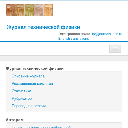
Журнал технической физики
Электронная почта:
tp@journals.ioffe.ru
English translations
Журналы
Журнал технической физики
Журнал технической физики
Описание журнала
Письма в Журнал технической физики
Редакционная коллегия
Статистика
Физика твердого тела
Рубрикатор
Физика и техника полупроводников
Переводная версия
Оптика и спектроскопия
Авторам
Поиск
Правила оформления публикаций