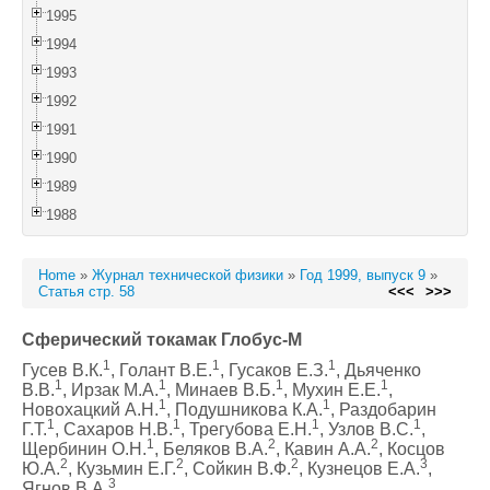
1995
1994
1993
1992
1991
1990
1989
1988
Home
»
Журнал технической физики
»
Год 1999, выпуск 9
»
Статья стр. 58
<<<
>>>
Сферический токамак Глобус-М
1
1
1
Гусев В.К.
, Голант В.Е.
, Гусаков Е.З.
, Дьяченко
1
1
1
1
В.В.
, Ирзак М.А.
, Минаев В.Б.
, Мухин Е.Е.
,
1
1
Новохацкий А.Н.
, Подушникова К.А.
, Раздобарин
1
1
1
1
Г.Т.
, Сахаров Н.В.
, Трегубова Е.Н.
, Узлов В.С.
,
1
2
2
Щербинин О.Н.
, Беляков В.А.
, Кавин А.А.
, Косцов
2
2
2
3
Ю.А.
, Кузьмин Е.Г.
, Сойкин В.Ф.
, Кузнецов Е.А.
,
3
Ягнов В.А.