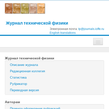
Журнал технической физики
Электронная почта:
tp@journals.ioffe.ru
English translations
Журналы
Журнал технической физики
Журнал технической физики
Описание журнала
Письма в Журнал технической физики
Редакционная коллегия
Статистика
Физика твердого тела
Рубрикатор
Физика и техника полупроводников
Переводная версия
Оптика и спектроскопия
Авторам
Поиск
Правила оформления публикаций