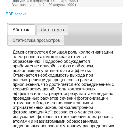
Поступила в редакцию: 14 января 1999 г.
Выставление онлайн: 20 августа 1999 г.
PDF версия
Абстракт
Литература
Статистика просмотров
Демонстрируется большая роль коллективизации
электронов в атомах и квазиатомных
образованиях. Подробно обсуждается
приближение случайных фаз с обменом,
позволяющее учитывать эти эффекты.
Отмечается необходимость выхода при
рассмотрении ряда процессов за рамки
приближения, что достигается его объединением с
теорией возмущений. Роль коллективных
эффектов иллюстрируется результатами недавно
проведенных расчетов сечений фотоионизации
атомарного йода и его положительных и
отрицательных ионов, одноэлектронной
+
фотоионизации Xe
; резонансно-усиленного
испускания фотонов в столкновении электронов с
атомами и квазиатомными образованиями,
недипольных поправок к угловому распределению