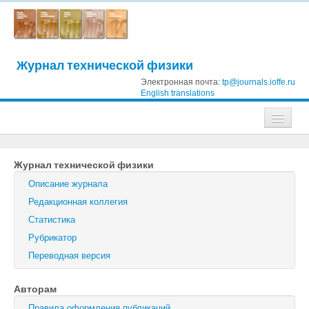
Журнал технической физики
Электронная почта:
tp@journals.ioffe.ru
English translations
Журналы
Журнал технической физики
Журнал технической физики
Описание журнала
Письма в Журнал технической физики
Редакционная коллегия
Статистика
Физика твердого тела
Рубрикатор
Физика и техника полупроводников
Переводная версия
Оптика и спектроскопия
Авторам
Поиск
Правила оформления публикаций