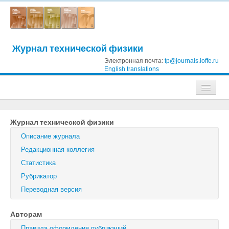
Журнал технической физики
Электронная почта:
tp@journals.ioffe.ru
English translations
Журналы
Журнал технической физики
Журнал технической физики
Описание журнала
Письма в Журнал технической физики
Редакционная коллегия
Статистика
Физика твердого тела
Рубрикатор
Физика и техника полупроводников
Переводная версия
Оптика и спектроскопия
Авторам
Поиск
Правила оформления публикаций