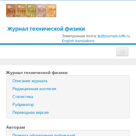
Журнал технической физики
Электронная почта:
tp@journals.ioffe.ru
English translations
Журналы
Журнал технической физики
Журнал технической физики
Описание журнала
Письма в Журнал технической физики
Редакционная коллегия
Статистика
Физика твердого тела
Рубрикатор
Физика и техника полупроводников
Переводная версия
Оптика и спектроскопия
Авторам
Поиск
Правила оформления публикаций