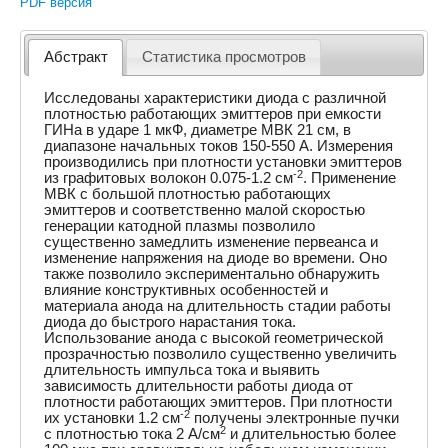
PDF версия
Абстракт
Статистика просмотров
Исследованы характеристики диода с различной
плотностью работающих эмиттеров при емкости
ГИНа в ударе 1 мкФ, диаметре МВК 21 см, в
диапазоне начальных токов 150-550 А. Измерения
производились при плотности установки эмиттеров
-2
из графитовых волокон 0.075-1.2 см
. Применение
МВК с большой плотностью работающих
эмиттеров и соответственно малой скоростью
генерации катодной плазмы позволило
существенно замедлить изменение первеанса и
изменение напряжения на диоде во времени. Оно
также позволило экспериментально обнаружить
влияние конструктивных особенностей и
материала анода на длительность стадии работы
диода до быстрого нарастания тока.
Использование анода с высокой геометрической
прозрачностью позволило существенно увеличить
длительность импульса тока и выявить
зависимость длительности работы диода от
плотности работающих эмиттеров. При плотности
-2
их установки 1.2 см
получены электронные пучки
2
с плотностью тока 2 А/см
и длительностью более