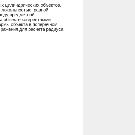
х цилиндрических объектов,
 локальностью, равной
иоду предметной
а объекте когерентными
ормы объекта в поперечном
ыражения для расчета радиуса