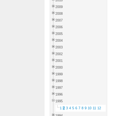
2010
2009
2008
2007
2006
2005
2004
2003
2002
2001
2000
1999
1998
1997
1996
1995
1
2
3
4
5
6
7
8
9
10
11
12
1994