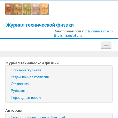
Журнал технической физики
Электронная почта:
tp@journals.ioffe.ru
English translations
Журналы
Журнал технической физики
Журнал технической физики
Описание журнала
Письма в Журнал технической физики
Редакционная коллегия
Статистика
Физика твердого тела
Рубрикатор
Физика и техника полупроводников
Переводная версия
Оптика и спектроскопия
Авторам
Поиск
Правила оформления публикаций