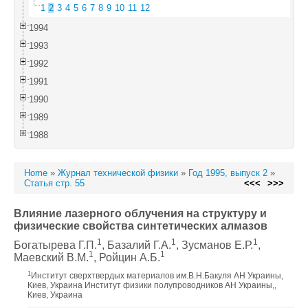
1
2
3
4
5
6
7
8
9
10
11
12
1994
1993
1992
1991
1990
1989
1988
Home
»
Журнал технической физики
»
Год 1995, выпуск 2
»
Статья стр. 55
<<<
>>>
Влияние лазерного облучения на структуру и
физические свойства синтетических алмазов
1
1
1
Богатырева Г.П.
, Базалий Г.А.
, Зусманов Е.Р.
,
1
1
Маевский В.М.
, Ройцин А.Б.
1
Институт сверхтвердых материалов им.В.Н.Бакуля АН Украины,
Киев, Украина Институт физики полупроводников АН Украины,,
Киев, Украина