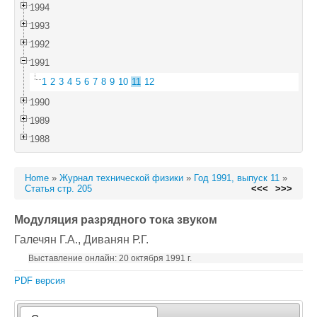
1994
1993
1992
1991
1
2
3
4
5
6
7
8
9
10
11
12
1990
1989
1988
Home
»
Журнал технической физики
»
Год 1991, выпуск 11
»
Статья стр. 205
<<<
>>>
Модуляция разрядного тока звуком
Галечян Г.А.
, Диванян Р.Г.
Выставление онлайн: 20 октября 1991 г.
PDF версия