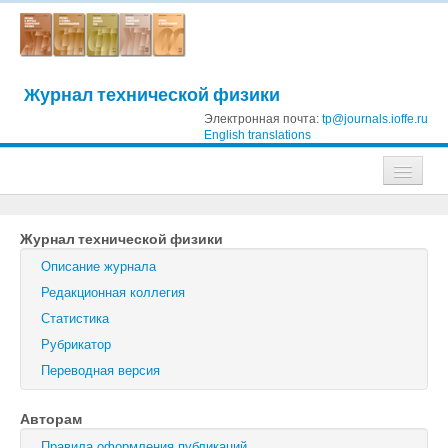
Журнал технической физики
Электронная почта:
tp@journals.ioffe.ru
English translations
Журналы
Журнал технической физики
Журнал технической физики
Описание журнала
Письма в Журнал технической физики
Редакционная коллегия
Статистика
Физика твердого тела
Рубрикатор
Физика и техника полупроводников
Переводная версия
Оптика и спектроскопия
Авторам
Поиск
Правила оформления публикаций