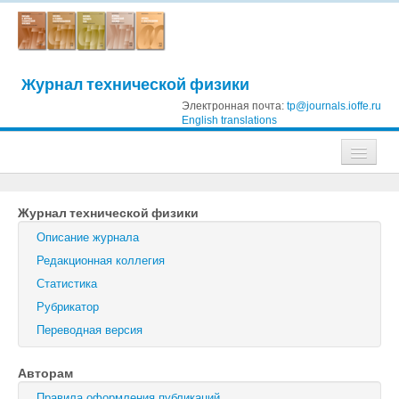
Журнал технической физики
Электронная почта:
tp@journals.ioffe.ru
English translations
Журналы
Журнал технической физики
Журнал технической физики
Описание журнала
Письма в Журнал технической физики
Редакционная коллегия
Статистика
Физика твердого тела
Рубрикатор
Физика и техника полупроводников
Переводная версия
Оптика и спектроскопия
Авторам
Поиск
Правила оформления публикаций