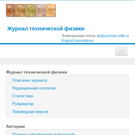
Журнал технической физики
Электронная почта:
tp@journals.ioffe.ru
English translations
Журналы
Журнал технической физики
Журнал технической физики
Описание журнала
Письма в Журнал технической физики
Редакционная коллегия
Статистика
Физика твердого тела
Рубрикатор
Физика и техника полупроводников
Переводная версия
Оптика и спектроскопия
Авторам
Поиск
Правила оформления публикаций