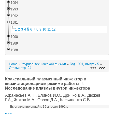
1994
1993
1992
1991
1
2
3
4
5
6
7
8
9
10
11
12
1990
1989
1988
Home
»
Журнал технической физики
»
Год 1991, выпуск 5
»
Статья стр. 24
<<<
>>>
Коаксиальный плазменный инжектор в
квазистационарном режиме работы II.
Исследование плазмы внутри инжектора
Афанасьев А.П.
, Блинов И.О.
, Дричко Д.А.
, Дюжев
Г.А,
, Жаков М.А.
, Орлов Д.А.
, Касьяненко С.В.
Выставление онлайн: 19 апреля 1991 г.