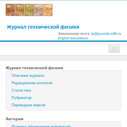
Журнал технической физики
Электронная почта:
tp@journals.ioffe.ru
English translations
Журналы
Журнал технической физики
Журнал технической физики
Описание журнала
Письма в Журнал технической физики
Редакционная коллегия
Статистика
Физика твердого тела
Рубрикатор
Физика и техника полупроводников
Переводная версия
Оптика и спектроскопия
Авторам
Поиск
Правила оформления публикаций