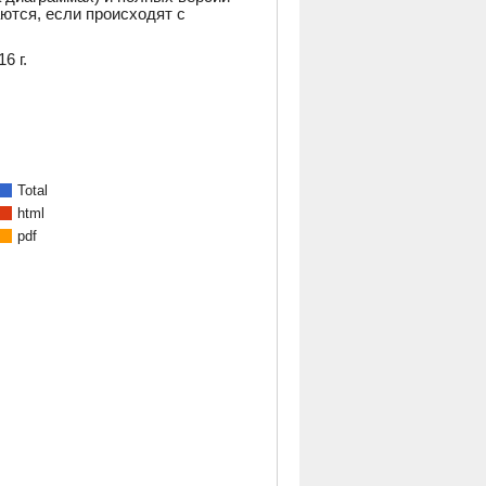
аются, если происходят с
6 г.
Total
html
pdf