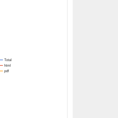
Total
html
pdf