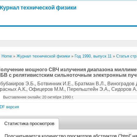
Журнал технической физики
Home
»
Журнал технической физики
»
Год 1990, выпуск 11
»
Статья стр
олучение мощного СВЧ излучения диапазона миллиме
БВ с релятивистским сильноточным электронным пу
бубакиров Э.Б.
, Ботвинник И.Е.
, Братман В.Л.
, Виноградов 
расных А.К.
, Офицеров М.М.
, Перельштейн Э.А.
, Сидоров А
Выставление онлайн: 20 октября 1990 г.
DF версия
Статистика просмотров
Подсчитывается количество просмотров абстрактов ("html" н