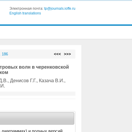
Электронная почта:
tp@journals.ioffe.ru
English translations
. 186
<<<
>>>
тровых волн в черенковской
чком
Д.В.
, Денисов Г.Г.
, Казача В.И.
,
.И.
а диаграммах) и полных версий