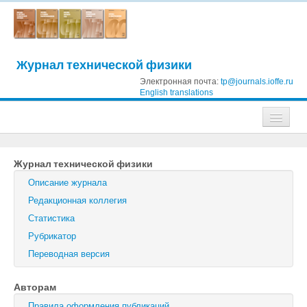
Журнал технической физики
Электронная почта:
tp@journals.ioffe.ru
English translations
Журналы
Журнал технической физики
Журнал технической физики
Описание журнала
Письма в Журнал технической физики
Редакционная коллегия
Статистика
Физика твердого тела
Рубрикатор
Физика и техника полупроводников
Переводная версия
Оптика и спектроскопия
Авторам
Поиск
Правила оформления публикаций