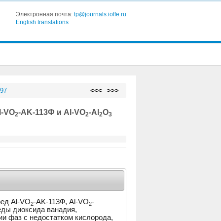
Электронная почта:
tp@journals.ioffe.ru
English translations
 97
<<<
>>>
l-VO
-AK-113Ф и Al-VO
-Al
O
2
2
2
3
ред Al-VO
-AK-113Ф, Al-VO
-
2
2
реды диоксида ванадия,
ии фаз с недостатком кислорода,