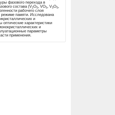
туры фазового перехода в
зового состава (V
O
, VO
, V
O
,
2
5
5
3
5
могенности рабочего слоя
в режиме памяти. Исследована
икристаллических и
ы оптические характеристики
монокристаллических и
плуатационные параметры
ласти применения.