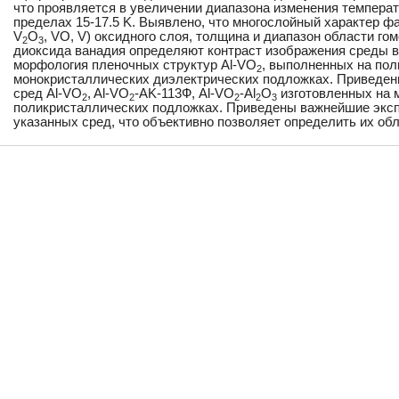
что проявляется в увеличении диапазона изменения темпера
пределах 15-17.5 K. Выявлено, что многослойный характер фа
V
O
, VO, V) оксидного слоя, толщина и диапазон области го
2
3
диоксида ванадия определяют контраст изображения среды 
морфология пленочных структур Al-VO
, выполненных на пол
2
монокристаллических диэлектрических подложках. Приведен
сред Al-VO
, Al-VO
-AK-113Ф, Al-VO
-Al
O
изготовленных на 
2
2
2
2
3
поликристаллических подложках. Приведены важнейшие экс
указанных сред, что объективно позволяет определить их об