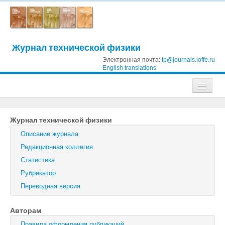
Журнал технической физики
Электронная почта:
tp@journals.ioffe.ru
English translations
Журналы
Журнал технической физики
Журнал технической физики
Описание журнала
Письма в Журнал технической физики
Редакционная коллегия
Статистика
Физика твердого тела
Рубрикатор
Физика и техника полупроводников
Переводная версия
Оптика и спектроскопия
Авторам
Поиск
Правила оформления публикаций