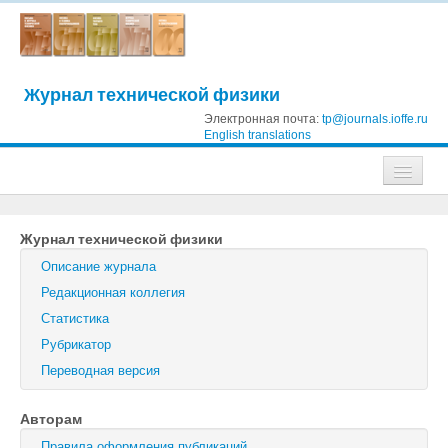
Журнал технической физики
Электронная почта:
tp@journals.ioffe.ru
English translations
Журналы
Журнал технической физики
Журнал технической физики
Описание журнала
Письма в Журнал технической физики
Редакционная коллегия
Статистика
Физика твердого тела
Рубрикатор
Физика и техника полупроводников
Переводная версия
Оптика и спектроскопия
Авторам
Поиск
Правила оформления публикаций