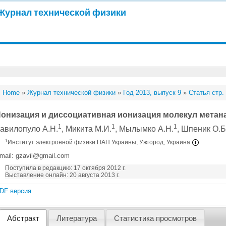
Журнал технической физики
Home
»
Журнал технической физики
»
Год 2013, выпуск 9
»
Статья стр.
онизация и диссоциативная ионизация молекул метан
1
1
1
авилопуло А.Н.
, Микита М.И.
, Мылымко А.Н.
, Шпеник О.Б
1
Институт электронной физики НАН Украины, Ужгород, Украина
mail: gzavil@gmail.com
Поступила в редакцию: 17 октября 2012 г.
Выставление онлайн: 20 августа 2013 г.
DF версия
Абстракт
Литература
Статистика просмотров