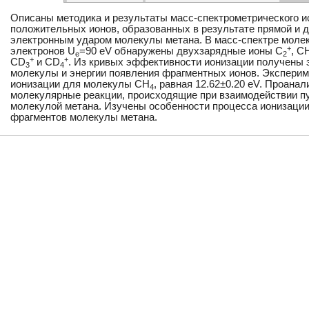
Описаны методика и результаты масс-спектрометрического 
положительных ионов, образованных в результате прямой и 
электронным ударом молекулы метана. В масс-спектре молек
+
электронов U
=90 eV обнаружены двухзарядные ионы С
, С
e
2
+
+
СD
и СD
. Из кривых эффективности ионизации получены 
3
4
молекулы и энергии появления фрагментных ионов. Эксперим
ионизации для молекулы СН
, равная 12.62±0.20 eV. Проана
4
молекулярные реакции, происходящие при взаимодействии пуч
молекулой метана. Изучены особенности процесса ионизации
фрагментов молекулы метана.