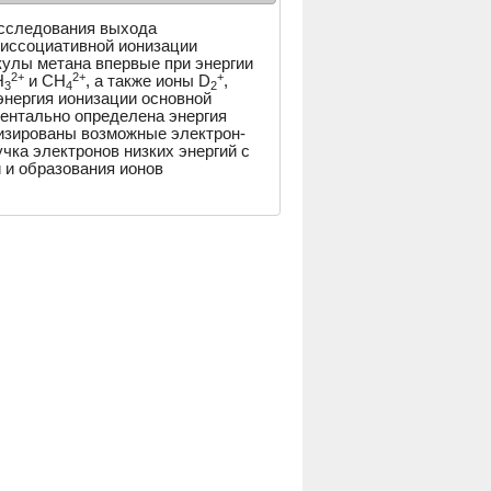
исследования выхода
диссоциативной ионизации
улы метана впервые при энергии
2+
2+
+
Н
и СН
, а также ионы D
,
3
4
2
энергия ионизации основной
ентально определена энергия
лизированы возможные электрон-
ка электронов низких энергий с
 и образования ионов