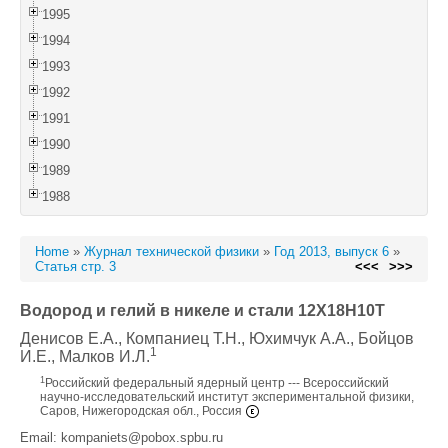
1995
1994
1993
1992
1991
1990
1989
1988
Home
»
Журнал технической физики
»
Год 2013, выпуск 6
»
Статья стр. 3
<<<
>>>
Водород и гелий в никеле и стали 12Х18Н10Т
Денисов Е.А.
, Компаниец Т.Н.
, Юхимчук А.А.
, Бойцов
1
И.Е.
, Малков И.Л.
1
Российский федеральный ядерный центр --- Всероссийский
научно-исследовательский институт экспериментальной физики,
Саров, Нижегородская обл., Россия
Email: kompaniets@pobox.spbu.ru