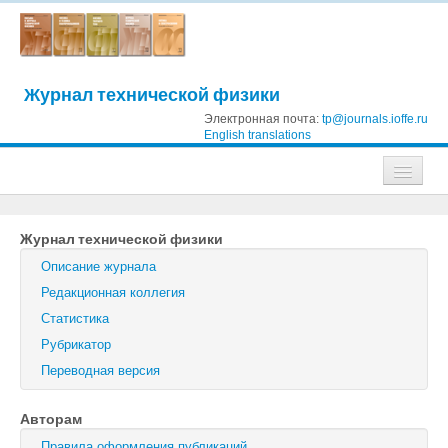
Журнал технической физики
Электронная почта:
tp@journals.ioffe.ru
English translations
Журналы
Журнал технической физики
Журнал технической физики
Описание журнала
Письма в Журнал технической физики
Редакционная коллегия
Статистика
Физика твердого тела
Рубрикатор
Физика и техника полупроводников
Переводная версия
Оптика и спектроскопия
Авторам
Поиск
Правила оформления публикаций