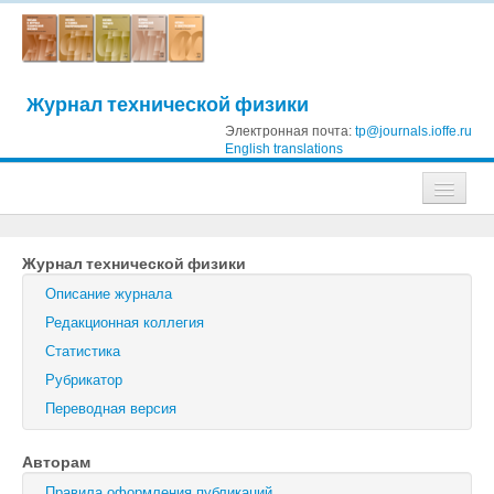
Журнал технической физики
Электронная почта:
tp@journals.ioffe.ru
English translations
Журналы
Журнал технической физики
Журнал технической физики
Описание журнала
Письма в Журнал технической физики
Редакционная коллегия
Статистика
Физика твердого тела
Рубрикатор
Физика и техника полупроводников
Переводная версия
Оптика и спектроскопия
Авторам
Поиск
Правила оформления публикаций