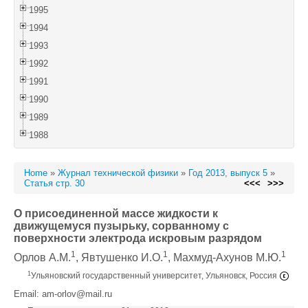
1995
1994
1993
1992
1991
1990
1989
1988
Home
»
Журнал технической физики
»
Год 2013, выпуск 5
»
Статья стр. 30
<<<
>>>
О присоединенной массе жидкости к
движущемуся пузырьку, сорванному с
поверхности электрода искровым разрядом
1
1
1
Орлов А.М.
, Явтушенко И.О.
, Махмуд-Ахунов М.Ю.
1
Ульяновский государственный университет, Ульяновск, Россия
Email: am-orlov@mail.ru