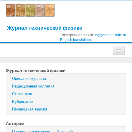
Журнал технической физики
Электронная почта:
tp@journals.ioffe.ru
English translations
Журналы
Журнал технической физики
Журнал технической физики
Описание журнала
Письма в Журнал технической физики
Редакционная коллегия
Статистика
Физика твердого тела
Рубрикатор
Физика и техника полупроводников
Переводная версия
Оптика и спектроскопия
Авторам
Поиск
Правила оформления публикаций