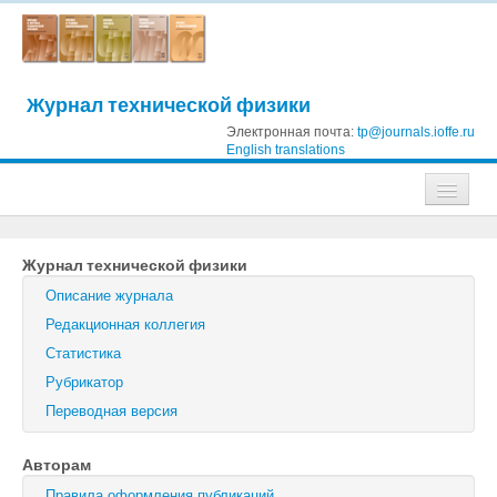
Журнал технической физики
Электронная почта:
tp@journals.ioffe.ru
English translations
Журналы
Журнал технической физики
Журнал технической физики
Описание журнала
Письма в Журнал технической физики
Редакционная коллегия
Статистика
Физика твердого тела
Рубрикатор
Физика и техника полупроводников
Переводная версия
Оптика и спектроскопия
Авторам
Поиск
Правила оформления публикаций