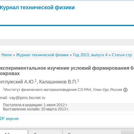
Журнал технической физики
Home
»
Журнал технической физики
»
Год 2013, выпуск 4
»
Статья стр.
кспериментальное изучение условий формирования б
окровах
1
1
етлужский А.Ю.
, Калашников В.П.
1
Институт физического материаловедения СО РАН, Улан-Удэ, Россия
mail: vay@ipms.bscnet.ru
Поступила в редакцию: 1 июня 2012 г.
Выставление онлайн: 20 марта 2013 г.
DF версия