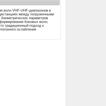
ия волн VHF-UHF-диапазонов в
 дистанциях между погруженными
 биометрических параметров
 формирования боковых волн,
что традиционный подход к
погонного ослабления