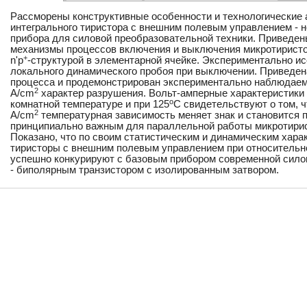
Рассморены конструктивные особенности и технологические 
интегрального тиристора с внешним полевым управлением - 
прибора для силовой преобразовательной техники. Приведе
механизмы процессов включения и выключения микротиристор
+
n'p
-структурой в элементарной ячейке. Экспериментально и
локального динамического пробоя при выключении. Приведен
процесса и продемонстрирован экспериментально наблюдаем
2
A/cm
характер разрушения. Вольт-амперные характеристики
o
комнатной температуре и при 125
C свидетельствуют о том, ч
2
A/cm
температурная зависимость меняет знак и становится 
принципиально важным для параллельной работы микротирис
Показано, что по своим статистическим и динамическим хара
тиристоры с внешним полевым управлением при относительно
успешно конкурируют с базовым прибором современной сило
- биполярным транзистором с изолированным затвором.