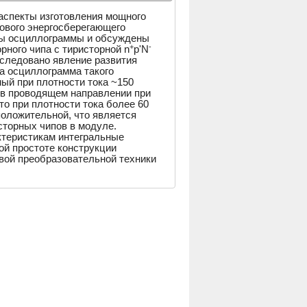
аспекты изготовления мощного
нового энергосберегающего
ны осциллограммы и обсуждены
+
-
ного чипа с тиристорной n
p'N
сследовано явление развития
а осциллограмма такого
ый при плотности тока ~150
 в проводящем направлении при
то при плотности тока более 60
положительной, что является
торных чипов в модуле.
ктеристикам интегральные
й простоте конструкции
вой преобразовательной техники