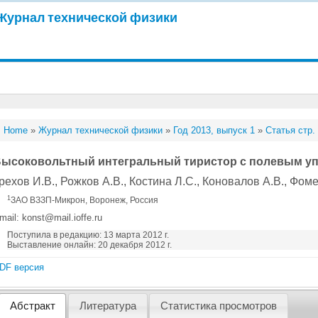
Журнал технической физики
Home
»
Журнал технической физики
»
Год 2013, выпуск 1
»
Статья стр.
ысоковольтный интегральный тиристор с полевым у
рехов И.В.
, Рожков А.В.
, Костина Л.С.
, Коновалов А.В.
, Фом
1
ЗАО ВЗЗП-Микрон, Воронеж, Россия
mail: konst@mail.ioffe.ru
Поступила в редакцию: 13 марта 2012 г.
Выставление онлайн: 20 декабря 2012 г.
DF версия
Абстракт
Литература
Статистика просмотров