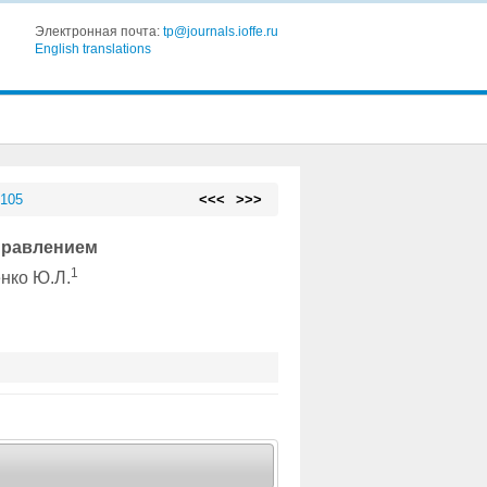
Электронная почта:
tp@journals.ioffe.ru
English translations
 105
<<<
>>>
правлением
1
енко Ю.Л.